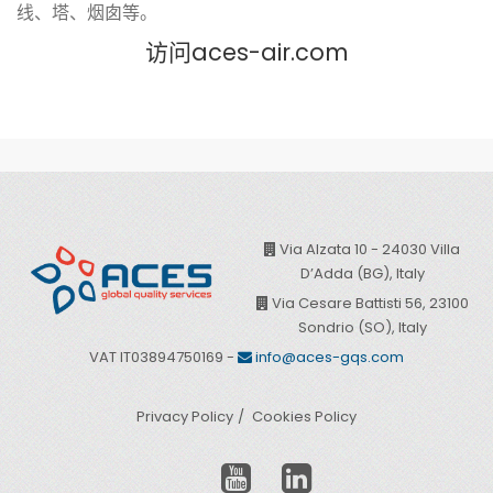
线、塔、烟囱等。
访问aces-air.com
Via Alzata 10 - 24030 Villa
D’Adda (BG), Italy
Via Cesare Battisti 56, 23100
Sondrio (SO), Italy
VAT IT03894750169 -
info@aces-gqs.com
Privacy Policy
Cookies Policy